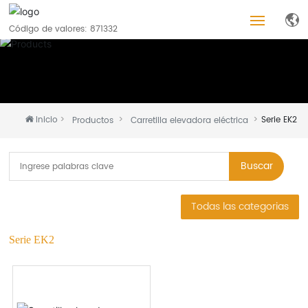
Código de valores: 871332
Inicio
Productos
Inicio
Serie EK2
Productos
Carretilla elevadora eléctrica
Acerca de nosotros
Buscar
Blog
Todas las categorias
Servicios
Serie EK2
Empleos