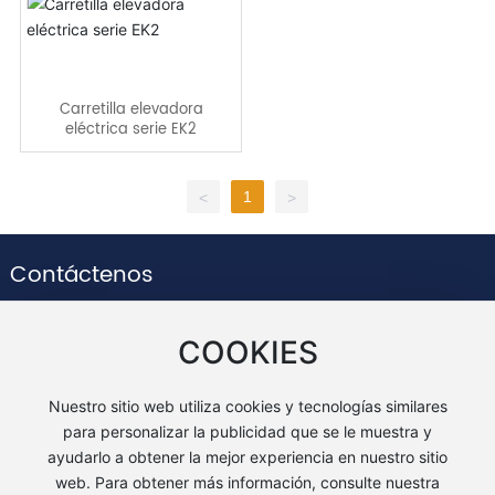
Contacto
Carretilla elevadora
eléctrica serie EK2
1
<
>
Contáctenos
+86-551-63836961
COOKIES
service@vmaxchina.com
Habitación 1301, Edificio de oficinas A1, Puerto financiero
Nuestro sitio web utiliza cookies y tecnologías similares
de Binhu, Avenida Huizhou, Comunidad del siglo Binhu,
para personalizar la publicidad que se le muestra y
Distrito de Baohe, Ciudad de Hefei, Provincia de Anhui
ayudarlo a obtener la mejor experiencia en nuestro sitio
web. Para obtener más información, consulte nuestra