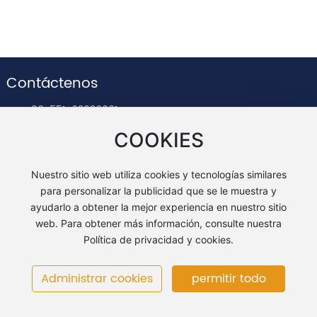
Contacto
Contáctenos
+86-551-63836961
service@vmaxchina.com
COOKIES
Habitación 1301, Edificio de oficinas A1, Puerto financiero
de Binhu, Avenida Huizhou, Comunidad del siglo Binhu,
Nuestro sitio web utiliza cookies y tecnologías similares
Distrito de Baohe, Ciudad de Hefei, Provincia de Anhui
para personalizar la publicidad que se le muestra y
ayudarlo a obtener la mejor experiencia en nuestro sitio
web. Para obtener más información, consulte nuestra
Política de privacidad y cookies.
COPYRIGHT © Anhui Vmax Heavy Industry Co., LTD.
皖ICP备20001003号-2
Administrar cookies
permitir todo
Desarrollado por: 300.cn
|
Etiqueta
Política de privacidad
Licencia comercial