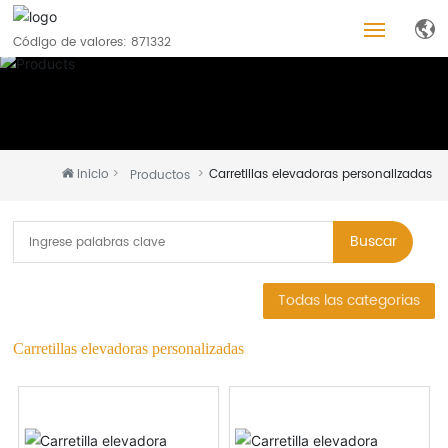
Código de valores: 871332
Inicio
Productos
Inicio
Carretillas elevadoras personalizadas
Productos
Acerca de nosotros
Buscar
Blog
Todas las categorias
Servicios
Carretillas elevadoras personalizadas
Empleos